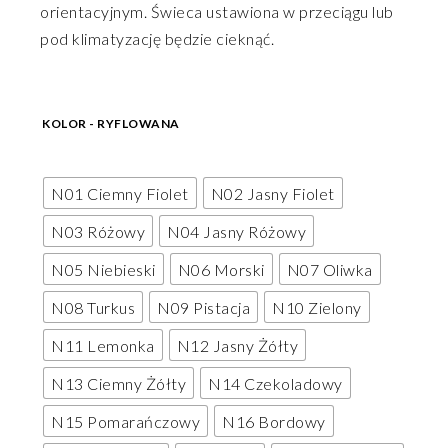
orientacyjnym. Świeca ustawiona w przeciągu lub
pod klimatyzację będzie cieknąć.
KOLOR - RYFLOWANA
N01 Ciemny Fiolet
N02 Jasny Fiolet
N03 Różowy
N04 Jasny Różowy
N05 Niebieski
N06 Morski
N07 Oliwka
N08 Turkus
N09 Pistacja
N10 Zielony
N11 Lemonka
N12 Jasny Żółty
N13 Ciemny Żółty
N14 Czekoladowy
N15 Pomarańczowy
N16 Bordowy