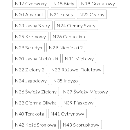
N17 Czerwony
N18 Biały
N19 Granatowy
N20 Amarant
N21 Łosoś
N22 Czarny
N23 Jasny Szary
N24 Ciemny Szary
N25 Kremowy
N26 Capuccino
N28 Seledyn
N29 Niebieski 2
N30 Jasny Niebieski
N31 Miętowy
N32 Zielony 2
N33 Różowo-Fioletowy
N34 Jagodowy
N35 Indygo
N36 Świeży Zielony
N37 Świeży Miętowy
N38 Ciemna Oliwka
N39 Piaskowy
N40 Terakota
N41 Cytrynowy
N42 Kość Słoniowa
N43 Skorupkowy