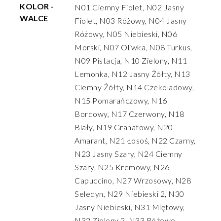
KOLOR -
N01 Ciemny Fiolet, N02 Jasny
WALCE
Fiolet, N03 Różowy, N04 Jasny
Różowy, N05 Niebieski, N06
Morski, N07 Oliwka, N08 Turkus,
N09 Pistacja, N10 Zielony, N11
Lemonka, N12 Jasny Żółty, N13
Ciemny Żółty, N14 Czekoladowy,
N15 Pomarańczowy, N16
Bordowy, N17 Czerwony, N18
Biały, N19 Granatowy, N20
Amarant, N21 Łosoś, N22 Czarny,
N23 Jasny Szary, N24 Ciemny
Szary, N25 Kremowy, N26
Capuccino, N27 Wrzosowy, N28
Seledyn, N29 Niebieski 2, N30
Jasny Niebieski, N31 Miętowy,
N32 Zielony 2, N33 Różowo-