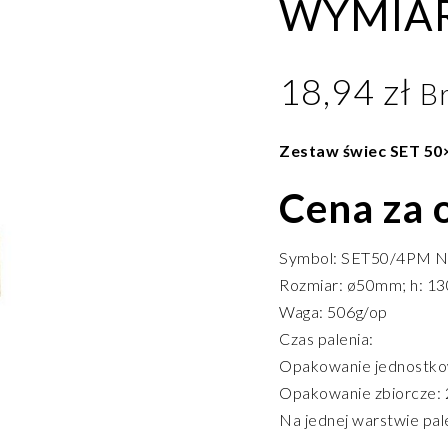
WYMIAR
18,94
zł
B
Zestaw świec SET 5
Cena za
Symbol: SET50/4PM 
Rozmiar: ø50mm; h: 13
Waga: 506g/op
Czas palenia:
Opakowanie jednostkow
Opakowanie zbiorcze: 2
Na jednej warstwie pal