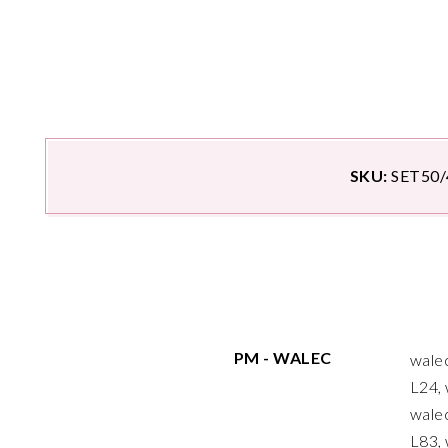
SKU:
SET50
PM - WALEC
walec
L24, 
walec
L83, 