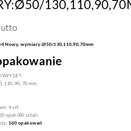
Y:Ø50/130,110,90,7
rutto
0×4 Nowy, wymiary:Ø50/130,110,90,70mm
 opakowanie
NOWY SET
0, 110, 90, 70 mm
e: 4 szt.
0 opak (80 sztuk)
ety:
160 opakowań