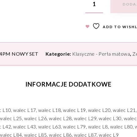
DODA
ADD TO WISHL
/4PM NOWY SET
Kategorie:
Klasyczne - Perła matowa
,
Z
INFORMACJE DODATKOWE
 L10, walec L17, walec L18, walec L19, walec L20, walec L21,
walec L25, walec L26, walec L28, walec L29, walec L30, walec
 L42, walec L43, walec L63, walec L79, walec L8, walec L80, 
walec L84, walec L85, walec L86, walec L87, walec L9