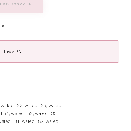
J DO KOSZYKA
IST
estawy PM
 walec L22, walec L23, walec
 L31, walec L32, walec L33,
walec L81, walec L82, walec