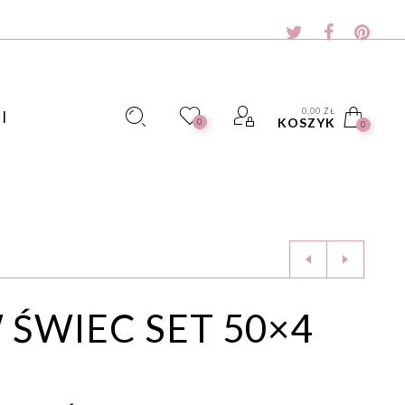
0,00
ZŁ
I
KOSZYK
0
0
 ŚWIEC SET 50×4