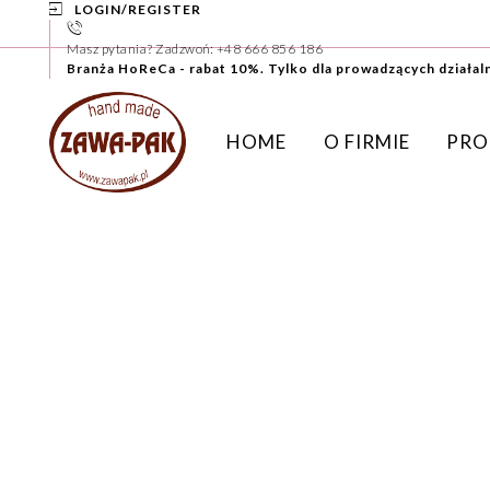
LOGIN/REGISTER
Masz pytania? Zadzwoń: +48 666 856 186
Branża HoReCa - rabat 10%. Tylko dla prowadzących działal
HOME
O FIRMIE
PRO