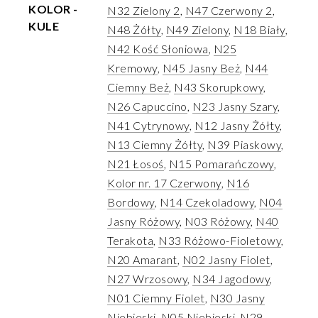
KOLOR -
N32 Zielony 2
,
N47 Czerwony 2
,
KULE
N48 Żółty
,
N49 Zielony
,
N18 Biały
,
N42 Kość Słoniowa
,
N25
Kremowy
,
N45 Jasny Beż
,
N44
Ciemny Beż
,
N43 Skorupkowy
,
N26 Capuccino
,
N23 Jasny Szary
,
N41 Cytrynowy
,
N12 Jasny Żółty
,
N13 Ciemny Żółty
,
N39 Piaskowy
,
N21 Łosoś
,
N15 Pomarańczowy
,
Kolor nr. 17 Czerwony
,
N16
Bordowy
,
N14 Czekoladowy
,
N04
Jasny Różowy
,
N03 Różowy
,
N40
Terakota
,
N33 Różowo-Fioletowy
,
N20 Amarant
,
N02 Jasny Fiolet
,
N27 Wrzosowy
,
N34 Jagodowy
,
N01 Ciemny Fiolet
,
N30 Jasny
Niebieski
,
N05 Niebieski
,
N29