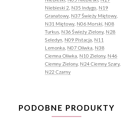
Niebieski 2
,
N35 Indygo
,
N19
Granatowy
,
N37 Świeży Miętowy
,
N31 Miętowy
,
N06 Morski
,
N08
Turkus
,
N36 Świeży Zielony
,
N28
Seledyn
,
N09 Pistacja
,
N11
Lemonka
,
N07 Oliwka
,
N38
Ciemna Oliwka
,
N10 Zielony
,
N46
Ciemny Zielony
,
N24 Ciemny Szary
,
N22 Czarny
PODOBNE PRODUKTY