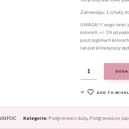
Zamawiając 1 sztukę do
UWAGA!!!! waga świec p
kolorach, +/- 5% od poda
poszczególnych kolorach
lub pod klimatyzację będ
DODA
ADD TO WISHL
G01FOC
Kategorie:
Podgrzewacz duży
,
Podgrzewacze za