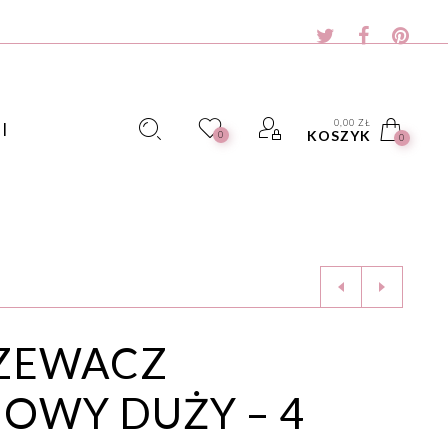
0,00
ZŁ
I
KOSZYK
0
0
ZEWACZ
OWY DUŻY – 4