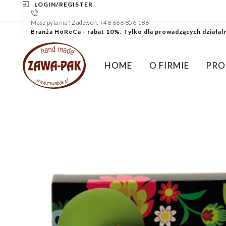
LOGIN/REGISTER
Masz pytania? Zadzwoń: +48 666 856 186
Branża HoReCa - rabat 10%. Tylko dla prowadzących działal
HOME
O FIRMIE
PRO