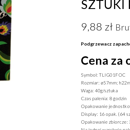
SZTUKI
9,88
zł
Bru
Podgrzewacz zapach
Cena za
Symbol: TLIG01FOC
Rozmiar: ø57mm; h22
Waga: 40g/sztuka
Czas palenia: 8 godzin
Opakowanie jednostkow
Display: 16 opak. (64 sz
Opakowanie zbiorcze: 3
Na jednej warstwie pal