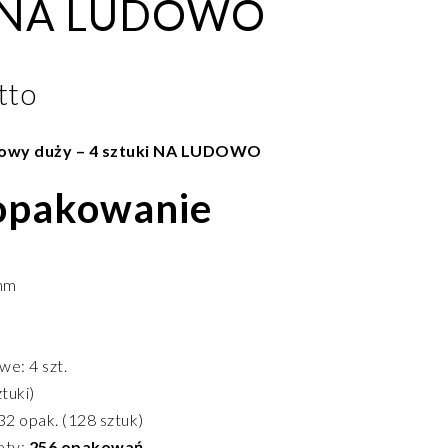
 NA LUDOWO
tto
owy duży – 4 sztuki NA LUDOWO
 opakowanie
mm
e: 4 szt.
tuki)
2 opak. (128 sztuk)
ety:
256 opakowań